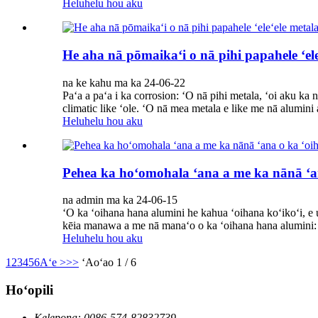
Heluhelu hou aku
He aha nā pōmaikaʻi o nā pihi papahele ʻele
na ke kahu ma ka 24-06-22
Paʻa a paʻa i ka corrosion: ʻO nā pihi metala, ʻoi aku ka 
climatic like ʻole. ʻO nā mea metala e like me nā alumini a
Heluhelu hou aku
Pehea ka hoʻomohala ʻana a me ka nānā ʻa
na admin ma ka 24-06-15
ʻO ka ʻoihana hana alumini he kahua ʻoihana koʻikoʻi, e u
kēia manawa a me nā manaʻo o ka ʻoihana hana alumini:
Heluhelu hou aku
1
2
3
4
5
6
Aʻe >
>>
ʻAoʻao 1 / 6
Hoʻopili
Kelepona: 0086-574-82832739