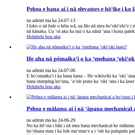
Pehea e hana ai i nā elevators e hōʻike i ko 
na admin ma ka 24-07-13
I loko o nā hale o kēia wā, ua lilo nā mea hoʻokiʻekiʻe i 
nā kānaka. Ua ʻoi aku ka nui o ka nānā ʻana i kona pale
Heluhelu hou aku
He aha nā pōmaikaʻi o ka ʻenehana ʻokiʻoki
na admin ma ka 24-07-06
E hoʻomaikaʻi i ka hana hana: - He wikiwiki ka ʻoki ʻana 
hana stamping kuʻuna, ʻaʻole pono ka ʻoki ʻana i ka laser 
Heluhelu hou aku
Pehea e mālama ai i nā ʻāpana mechanical 
na admin ma ka 24-06-29
No ka hōʻoia i hiki i nā mea hana mechanical ke mālama 
hoʻohana mau i ka lole maʻemaʻe a i ʻole ka pulupulu palu