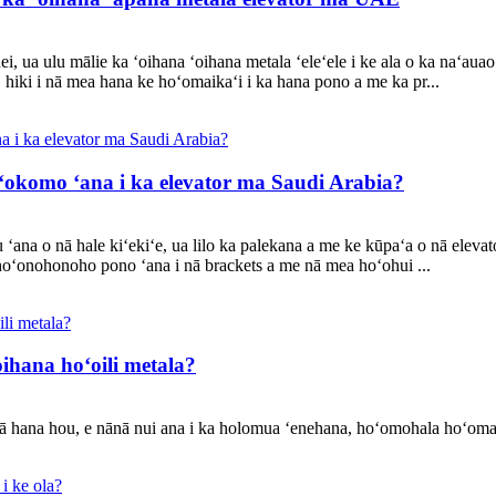
ei, ua ulu mālie ka ʻoihana ʻoihana metala ʻeleʻele i ke ala o ka naʻau
hiki i nā mea hana ke hoʻomaikaʻi i ka hana pono a me ka pr...
oʻokomo ʻana i ka elevator ma Saudi Arabia?
na o nā hale kiʻekiʻe, ua lilo ka palekana a me ke kūpaʻa o nā elevato
 hoʻonohonoho pono ʻana i nā brackets a me nā mea hoʻohui ...
oihana hoʻoili metala?
 nā hana hou, e nānā nui ana i ka holomua ʻenehana, hoʻomohala hoʻoma