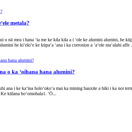
ʻele metala?
nui o nā mea i hana ʻia me ke kila kila a i ʻole ke alumini alumini, he k
lumini he kiʻekiʻe ke kūpaʻa ʻana i ka corrosion a ʻaʻole maʻalahi affe .
na o ka ʻoihana hana alumini?
hi ana i ke kaʻina holoʻokoʻa mai ka mining bauxite a hiki i ka noi ter
 Ke kūlana hoʻomohala1. ʻŌ...