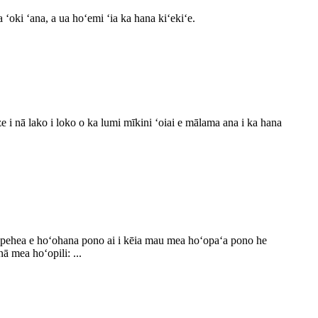
 ʻoki ʻana, a ua hoʻemi ʻia ka hana kiʻekiʻe.
ize i nā lako i loko o ka lumi mīkini ʻoiai e mālama ana i ka hana
e pehea e hoʻohana pono ai i kēia mau mea hoʻopaʻa pono he
ā mea hoʻopili: ...