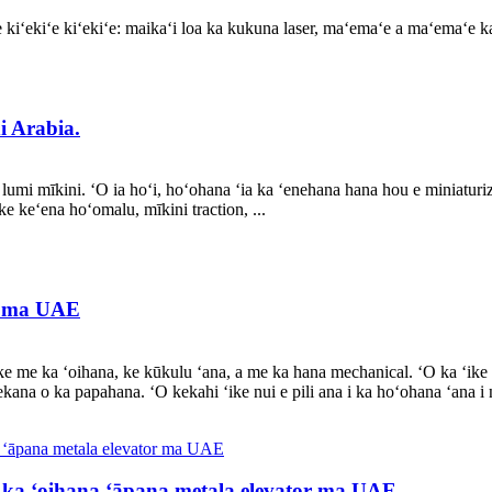
e kiʻekiʻe kiʻekiʻe: maikaʻi loa ka kukuna laser, maʻemaʻe a maʻemaʻe ka
i Arabia.
ors lumi mīkini. ʻO ia hoʻi, hoʻohana ʻia ka ʻenehana hana hou e miniatur
e keʻena hoʻomalu, mīkini traction, ...
li ma UAE
ke me ka ʻoihana, ke kūkulu ʻana, a me ka hana mechanical. ʻO ka ʻik
kana o ka papahana. ʻO kekahi ʻike nui e pili ana i ka hoʻohana ʻana i n
o ka ʻoihana ʻāpana metala elevator ma UAE