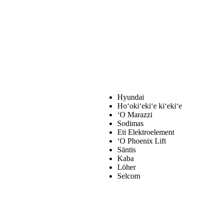
Hyundai
Hoʻokiʻekiʻe kiʻekiʻe
ʻO Marazzi
Sodimas
Eti Elektroelement
ʻO Phoenix Lift
Säntis
Kaba
Löher
Selcom