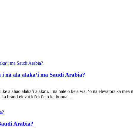
 i nā ala alakaʻi ma Saudi Arabia?
ke alahao alakaʻi alakaʻi. I nā hale o kēia wā, ʻo nā elevators ka mea 
ka brand elevat kiʻekiʻe o ka honua ...
 Saudi Arabia?