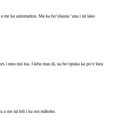
ao a me ka automation. Ma ka hoʻolauna ʻana i nā lako
rs i mea nui loa. I kēia mau lā, ua hoʻopuka ka poʻe loea
u a me nā loli i ka noi mākeke.