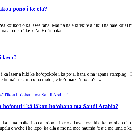
lākou pono i ke ola?
mea koʻikoʻi o ka lawe ʻana. Mai nā hale kiʻekiʻe a hiki i nā hale kūʻai n
kana a me ka ʻike kaʻa. Hoʻomaka...
 laser?
i ka laser a hiki ke hoʻopōkole i ka pōʻai hana o nā ʻāpana stamping.- 
e hilinaʻi i ka nui o nā molds, e hoʻomaikaʻi hou aʻe ...
a hoʻonui i kā lākou hoʻohana ma Saudi Arabia?
i ka hana maikaʻi loa a hoʻonui i ke ola lawelawe, hiki ke hoʻohana ʻi
palu e wehe i ka lepo, ka aila a me nā mea haumia ʻē aʻe ma luna o ka ʻ