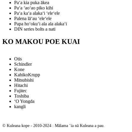
Paʻa kia puka ākea
Paʻa ʻaoʻao piko kihi
Paʻa kaʻa alakaʻi ʻeleʻele
Palena lāʻau ʻeleʻele
Papa hoʻokuʻi ala ala alakaʻi
DIN series bolts a nati
KO MAKOU POE KUAI
Otis
Schindler
Kone
KahikoKrupp
Mitsubishi
Hitachi
Fujitec
Toshiba
ʻO Yongda
kangli
© Kuleana kope - 2010-2024 : Mālama ʻia nā Kuleana a pau.