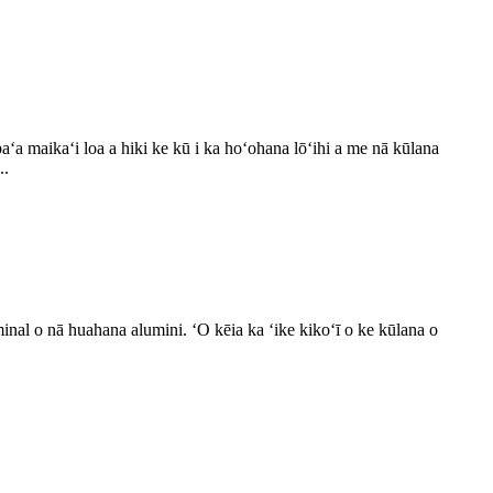
ūpaʻa maikaʻi loa a hiki ke kū i ka hoʻohana lōʻihi a me nā kūlana
..
minal o nā huahana alumini. ʻO kēia ka ʻike kikoʻī o ke kūlana o