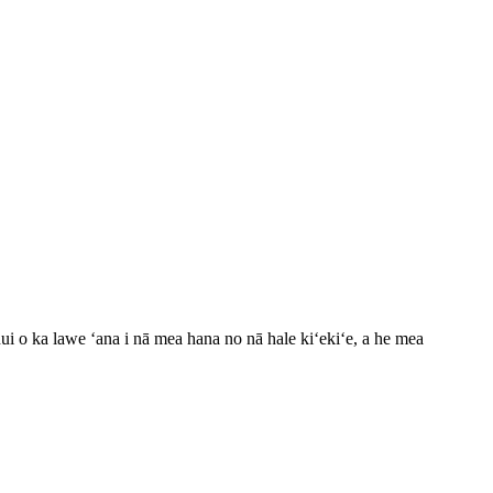
nui o ka lawe ʻana i nā mea hana no nā hale kiʻekiʻe, a he mea