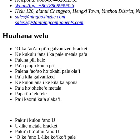
WhatsApp: +8618868999956
Helu 126, alanui Chengyao, Hengxi Town, Yinzhou District, Ni
sales@ningboxinzhe.com
sales2@stampingcomponents.com
Huahana wela
ʻO ka ʻaoʻao piʻo galvanized bracket
Ke kūkulu ʻana i ka pale metala paʻa
Palena pili hale
Paʻa paipu kaula pā
Palena ʻaoʻao hoʻokahi pale ōlaʻi
Paʻa kila galvanized
Ke kulou ana i ke kila kalapona
Paʻa hoʻoheheʻe metala
Papa iʻa ʻeleʻele
Paʻi kaomi kaʻa alakaʻi
Pākuʻi kūlou ʻano U
U-like metala bracket
Pākuʻi hoʻohui ʻano U
ʻO ke ʻano L-like koʻikoʻi pale