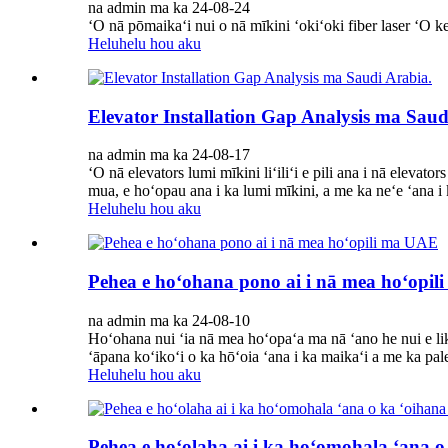
na admin ma ka 24-08-24
ʻO nā pōmaikaʻi nui o nā mīkini ʻokiʻoki fiber laser ʻO k
Heluhelu hou aku
Elevator Installation Gap Analysis ma Saud
na admin ma ka 24-08-17
ʻO nā elevators lumi mīkini liʻiliʻi e pili ana i nā elevat
mua, e hoʻopau ana i ka lumi mīkini, a me ka neʻe ʻana i k
Heluhelu hou aku
Pehea e hoʻohana pono ai i nā mea hoʻopi
na admin ma ka 24-08-10
Hoʻohana nui ʻia nā mea hoʻopaʻa ma nā ʻano he nui e li
ʻāpana koʻikoʻi o ka hōʻoia ʻana i ka maikaʻi a me ka pale
Heluhelu hou aku
Pehea e hoʻolaha ai i ka hoʻomohala ʻana 