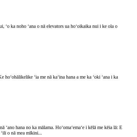
ui, ʻo ka noho ʻana o nā elevators ua hoʻoikaika nui i ke ola o
Ke hoʻohālikelike ʻia me nā kaʻina hana a me ka ʻoki ʻana i ka
a nā ʻano hana no ka mālama. Hoʻomaʻemaʻe i kēlā me kēia lā: E
ili o nā mea mīkini...