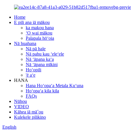
Home
E pili ana iā mākou
ka makou hana
ʻO wai mākou
Palapala hōʻoia
Nā huahana
Nā pā hale
Nā pahu kau ʻeleʻele
Nā ʻāpana kaʻa
Nā ʻāpana mīkini
Hoʻopili
'ē aʻe
HANA
Hana Hoʻopaʻa Metala Kuʻuna
Hoʻopaʻa kila kila
FAQs
Nūhou
VIDEO
Kāhea iā mā˚ou
Kulekele pilikino
English