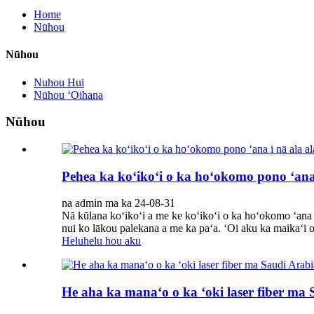
Home
Nūhou
Nūhou
Nuhou Hui
Nūhou ʻOihana
Nūhou
Pehea ka koʻikoʻi o ka hoʻokomo pono ʻana
na admin ma ka 24-08-31
Nā kūlana koʻikoʻi a me ke koʻikoʻi o ka hoʻokomo ʻana i 
nui ko lākou palekana a me ka paʻa. ʻOi aku ka maikaʻi o 
Heluhelu hou aku
He aha ka manaʻo o ka ʻoki laser fiber ma