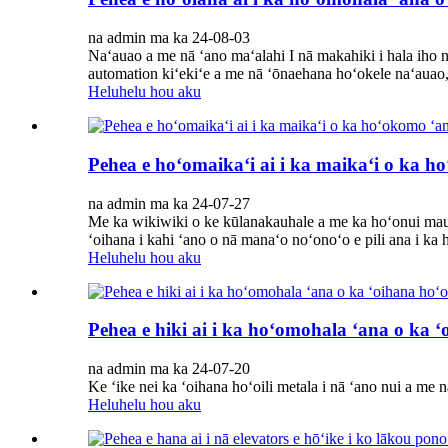
na admin ma ka 24-08-03
Naʻauao a me nā ʻano maʻalahi I nā makahiki i hala iho n
automation kiʻekiʻe a me nā ʻōnaehana hoʻokele naʻauao, 
Heluhelu hou aku
Pehea e hoʻomaikaʻi ai i ka maikaʻi o ka h
na admin ma ka 24-07-27
Me ka wikiwiki o ke kūlanakauhale a me ka hoʻonui mau ʻa
ʻoihana i kahi ʻano o nā manaʻo noʻonoʻo e pili ana i ka
Heluhelu hou aku
Pehea e hiki ai i ka hoʻomohala ʻana o ka ʻ
na admin ma ka 24-07-20
Ke ʻike nei ka ʻoihana hoʻoili metala i nā ʻano nui a me
Heluhelu hou aku